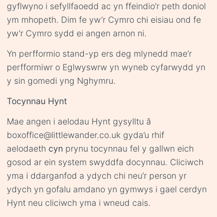
gyflwyno i sefyllfaoedd ac yn ffeindio’r peth doniol
ym mhopeth. Dim fe yw’r Cymro chi eisiau ond fe
yw’r Cymro sydd ei angen arnon ni.
Yn perfformio stand-yp ers deg mlynedd mae’r
perfformiwr o Eglwyswrw yn wyneb cyfarwydd yn
y sin gomedi yng Nghymru.
Tocynnau Hynt
Mae angen i aelodau Hynt gysylltu â
boxoffice@littlewander.co.uk gyda’u rhif
aelodaeth
cyn
prynu tocynnau fel y gallwn eich
gosod ar ein system swyddfa docynnau. Cliciwch
yma i ddarganfod a ydych chi neu’r person yr
ydych yn gofalu amdano yn gymwys i gael cerdyn
Hynt neu cliciwch yma i wneud cais.