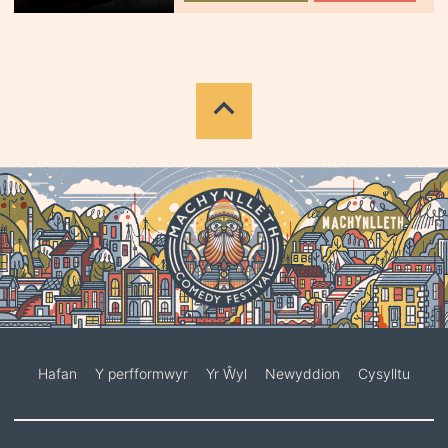
Hafan
Y perfformwyr
Yr Ŵyl
Newyddion
Cysylltu