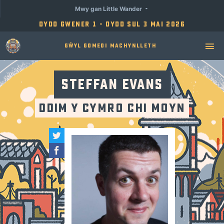
Mwy gan Little Wander
Dydd Gwener 1 - Dydd Sul 3 Mai 2026
Gŵyl Gomedi Machynlleth
Steffan Evans
Ddim y Cymro chi Moyn