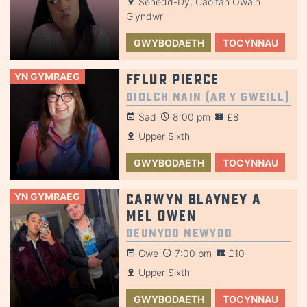
Senedd-Dy, Caolfan Owain
Glyndwr
GWYBODAETH
TOCYNNAU
YN GYMRAEG
Fflur Pierce
Diolch Nain (Ar y Gweill)
Sad
8:00 pm
£8
Upper Sixth
GWYBODAETH
TOCYNNAU
YN GYMRAEG
Carwyn Blayney a
Mel Owen
Deunydd Newydd
Gwe
7:00 pm
£10
Upper Sixth
GWYBODAETH
TOCYNNAU