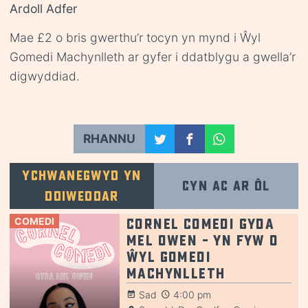
Ardoll Adfer
Mae £2 o bris gwerthu’r tocyn yn mynd i Ŵyl
Gomedi Machynlleth ar gyfer i ddatblygu a gwella’r
digwyddiad.
RHANNU
Ychwanegwyd yn
Cyn ac ar ôl
ddiweddar
COMEDI
Cornel Comedi gyda
Mel Owen – yn fyw o
Ŵyl Gomedi
Machynlleth
Sad
4:00 pm