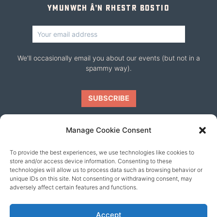
Ymunwch â’n rhestr bostio
We'll occasionally email you about our events (but not in a
spammy way).
Manage Cookie Consent
To provide the best experiences, we use technologies like cookies to
Ein ffrindiau ni
store and/or access device information. Consenting to these
technologies will allow us to process data such as browsing behavior or
unique IDs on this site. Not consenting or withdrawing consent, may
adversely affect certain features and functions.
Accept