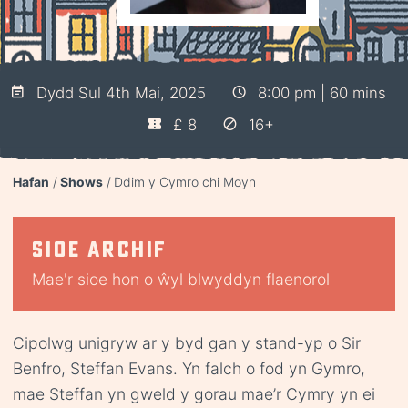
Dydd Sul 4th Mai, 2025
8:00 pm | 60 mins
£ 8
16+
Hafan
Shows
Ddim y Cymro chi Moyn
Sioe archif
Mae'r sioe hon o ŵyl blwyddyn flaenorol
Cipolwg unigryw ar y byd gan y stand-yp o Sir
Benfro, Steffan Evans. Yn falch o fod yn Gymro,
mae Steffan yn gweld y gorau mae’r Cymry yn ei