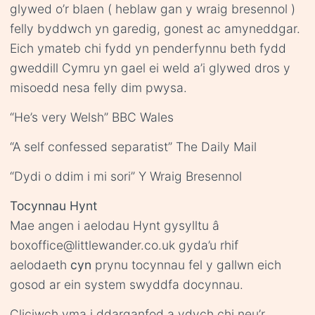
glywed o’r blaen ( heblaw gan y wraig bresennol )
felly byddwch yn garedig, gonest ac amyneddgar.
Eich ymateb chi fydd yn penderfynnu beth fydd
gweddill Cymru yn gael ei weld a’i glywed dros y
misoedd nesa felly dim pwysa.
“He’s very Welsh” BBC Wales
“A self confessed separatist” The Daily Mail
“Dydi o ddim i mi sori” Y Wraig Bresennol
Tocynnau Hynt
Mae angen i aelodau Hynt gysylltu â
boxoffice@littlewander.co.uk gyda’u rhif
aelodaeth
cyn
prynu tocynnau fel y gallwn eich
gosod ar ein system swyddfa docynnau.
Cliciwch
yma
i ddarganfod a ydych chi neu’r