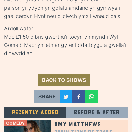
person yr ydych yn gofalu amdano yn gymwys i
gael cerdyn Hynt neu cliciwch
yma
i wneud cais.
Ardoll Adfer
Mae £1.50 o bris gwerthu’r tocyn yn mynd i Ŵyl
Gomedi Machynlleth ar gyfer i ddatblygu a gwella’r
digwyddiad.
BACK TO SHOWS
SHARE
Recently added
Before & after
COMEDY
Amy Matthews
Definitions of Toast