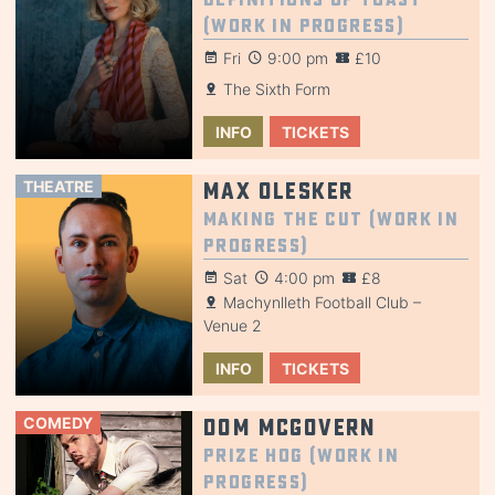
(Work in Progress)
Fri
9:00 pm
£10
The Sixth Form
INFO
TICKETS
THEATRE
Max Olesker
Making the Cut (Work in
Progress)
Sat
4:00 pm
£8
Machynlleth Football Club –
Venue 2
INFO
TICKETS
COMEDY
Dom McGovern
Prize Hog (Work in
Progress)