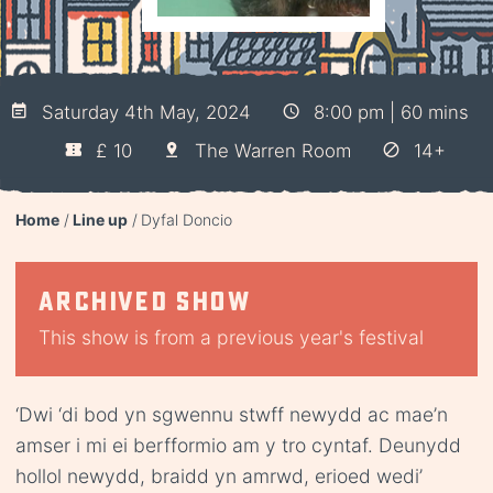
Saturday 4th May, 2024
8:00 pm | 60 mins
£ 10
The Warren Room
14+
Home
Line up
Dyfal Doncio
Archived show
This show is from a previous year's festival
‘Dwi ‘di bod yn sgwennu stwff newydd ac mae’n
amser i mi ei berfformio am y tro cyntaf. Deunydd
hollol newydd, braidd yn amrwd, erioed wedi’